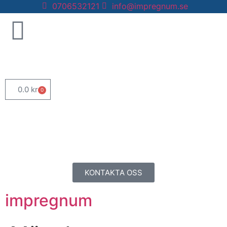
0706532121
info@impregnum.se
0.0
kr
0
KONTAKTA OSS
impregnum