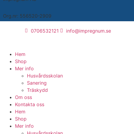
Org.nr: 556520-2909
0706532121
info@impregnum.se
Hem
Shop
Mer info
Husvårdsskolan
Sanering
Träskydd
Om oss
Kontakta oss
Hem
Shop
Mer info
Husvårdsskolan